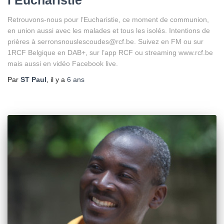
l’Eucharistie
Retrouvons-nous pour l’Eucharistie, ce moment de communion,
en union aussi avec les malades et tous les isolés. Intentions de
prières à serronsnouslescoudes@rcf.be. Suivez en FM ou sur
1RCF Belgique en DAB+, sur l’app RCF ou streaming www.rcf.be
mais aussi en vidéo Facebook live.
Par
ST Paul
, il y a
6 ans