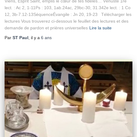
Viens, Esprit Saint, emplis le cœur de tes fidèles… Vénuste 1re
lect. : Ac 2, 1-11Ps : 103, 1ab.24ac, 29bc-30, 31.342e lect. : 1 Co
12, 3b-7.12-13SéquenceÉvangile : Jn 20, 19-23 Télécharger les
lectures Vous trouverez ci-dessous le feuillet des lectures et des
demande de pardon et prières universelles
Lire la suite
Par
ST Paul
, il y a
6 ans