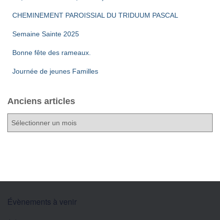
CHEMINEMENT PAROISSIAL DU TRIDUUM PASCAL
Semaine Sainte 2025
Bonne fête des rameaux.
Journée de jeunes Familles
Anciens articles
A
n
c
i
e
n
s
a
Évènements à venir
r
t