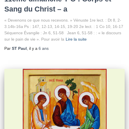
Sang du Christ – a
« Devenons ce que nous recevons. » Vénuste 1re lect. : Dt 8, 2-
3.14b-16a Ps : 147, 12-13, 14-15, 19-20 2e lect. : 1 Co 10, 16-17
Séquence Évangile : Jn 6, 51-58 Jean 6, 51-58 : : « le discours
sur le pain de vie ». Pour avoir la
Lire la suite
Par
ST Paul
, il y a
6 ans