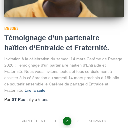
MESSES
Témoignage d’un partenaire
haïtien d’Entraide et Fraternité.
Invitation à la célébration du samedi 14 mars Carême de Partage
2020 : Témoignage d’un partenaire haïtien d’Entraide et
Fraternité. Nous vous invitons toutes et tous cordialement à
assister à la célébration du samedi 14 mars prochain à 18h afin
de soutenir ensemble le Carême de partage d’Entraide et
Fraternité.
Lire la suite
Par
ST Paul
, il y a
6 ans
Pagination
PRÉCÉDENT
1
2
3
SUIVANT