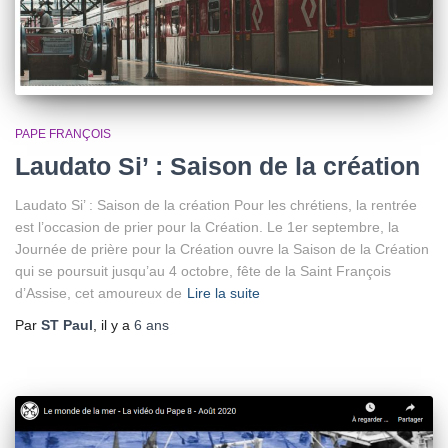
PAPE FRANÇOIS
Laudato Si’ : Saison de la création
Laudato Si’ : Saison de la création Pour les chrétiens, la rentrée
est l’occasion de prier pour la Création. Le 1er septembre, la
Journée de prière pour la Création ouvre la Saison de la Création
qui se poursuit jusqu’au 4 octobre, fête de la Saint François
d’Assise, cet amoureux de
Lire la suite
Par
ST Paul
, il y a
6 ans