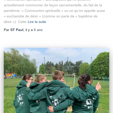
actuellement communier de façon sacramentelle, du fait de la
pandémie. « Communion spirituelle » ou ce qu’on appelle aussi
« eucharistie de désir » (comme on parle de « baptême de
désir »). Cette
Lire la suite
Par
ST Paul
, il y a
6 ans