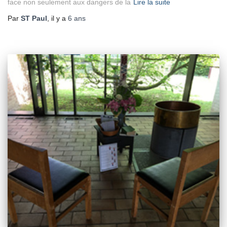
face non seulement aux dangers de la
Lire la suite
Par
ST Paul
, il y a
6 ans