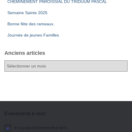
CHEMINEMENT PAROISSIAL DU TRIDUUM PASCAL
Semaine Sainte 2025
Bonne fête des rameaux.
Journée de jeunes Familles
Anciens articles
A
n
c
i
e
n
s
a
Évènements à venir
r
t
Il n’y a pas d’évènements à venir.
i
Notice