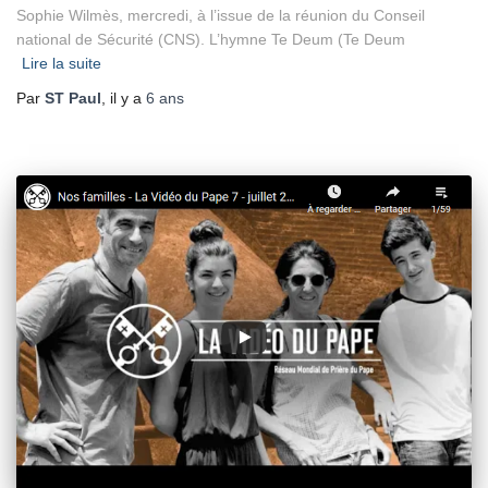
Sophie Wilmès, mercredi, à l’issue de la réunion du Conseil
national de Sécurité (CNS). L’hymne Te Deum (Te Deum
Lire la suite
Par
ST Paul
, il y a
6 ans