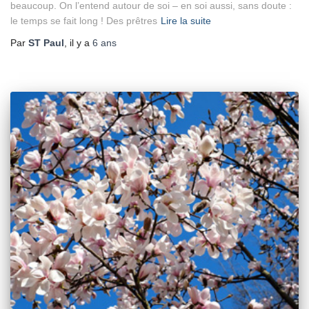
beaucoup. On l’entend autour de soi – en soi aussi, sans doute :
le temps se fait long ! Des prêtres
Lire la suite
Par
ST Paul
, il y a
6 ans