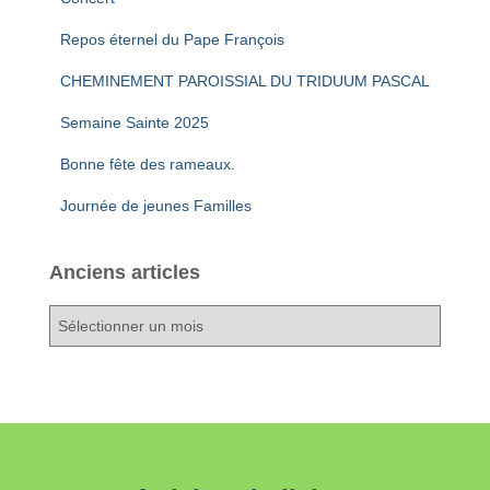
Repos éternel du Pape François
CHEMINEMENT PAROISSIAL DU TRIDUUM PASCAL
Semaine Sainte 2025
Bonne fête des rameaux.
Journée de jeunes Familles
Anciens articles
A
n
c
i
e
n
s
a