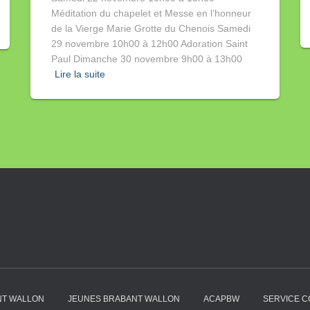
Méditation du chapelet et Messe en l’honneur
de la Vierge Marie Grotte du Chenois Samedi
29 novembre 10h00 à 12h00 Adoration Saint
Paul Dimanche 30 novembre 9h00 à 13h00
Lire la suite
NT WALLON
JEUNES BRABANT WALLON
ACAPBW
SERVICE C