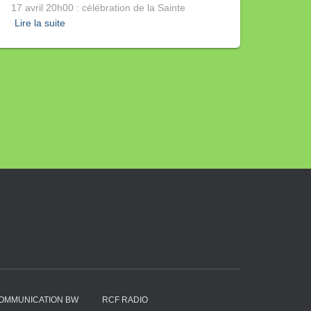
17 avril 20h00 : célébration de la Sainte
Lire la suite
OMMUNICATION BW
RCF RADIO