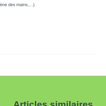
giène des mains,…)
Articles similaires