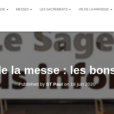
ISSE
MESSES
LES SACREMENTS
VIE DE LA PAROISSE
e la messe : les bon
Published by
ST Paul
on
18 juin 2020