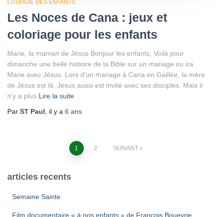
LITURGIE DES ENFANTS
Les Noces de Cana : jeux et
coloriage pour les enfants
Marie, la maman de Jésus Bonjour les enfants, Voilà pour
dimanche une belle histoire de la Bible sur un mariage ou ira
Marie avec Jésus. Lors d’un mariage à Cana en Galilée, la mère
de Jésus est là. Jésus aussi est invité avec ses disciples. Mais il
n’y a plus
Lire la suite
Par
ST Paul
, il y a
6 ans
Pagination
1
2
SUIVANT
des
articles recents
publications
Semaine Sainte
Film documentaire « à nos enfants » de François Boueyrie.