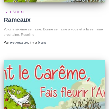
EVEIL À LA FOI
Rameaux
Voici la sixième semaine. Bonne semaine à vous et à la semaine
prochaine, Roseline
Par
webmaster
, il y a
5 ans