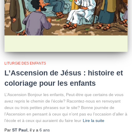
LITURGIE DES ENFANTS
L’Ascension de Jésus : histoire et
coloriage pour les enfants
L’Ascension Bonjour les enfants, Peut-être que certains de vous
avez repris le chemin de l’école? Racontez-nous en renvoyant
deux ou trois petites phrases sur le site? Bonne journée de
l’Ascension en pensant à ceux qui n’ont pas eu l’occasion d’aller à
l’école et à ceux qui auraient du faire leur
Lire la suite
Par
ST Paul
, il y a
6 ans