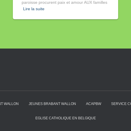
paroisse procurent paix et amour AUX familles
Lire la suite
NT WALLON
JEUNES BRABANT WALLON
ACAPBW
SERVICE C
EGLISE CATHOLIQUE EN BELGIQUE