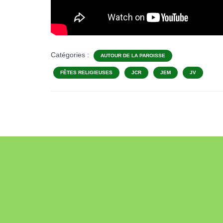
Catégories :
AUTOUR DE LA PAROISSE
FÊTES RELIGIEUSES
JCR
JEM
JV