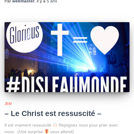
Par
webmaster
, il y a
5 ans
JEM
– Le Christ est ressuscité –
Il est vraiment ressuscité
Rejoignez nous pour prier avec
nous. (Une surprise
vous attend)