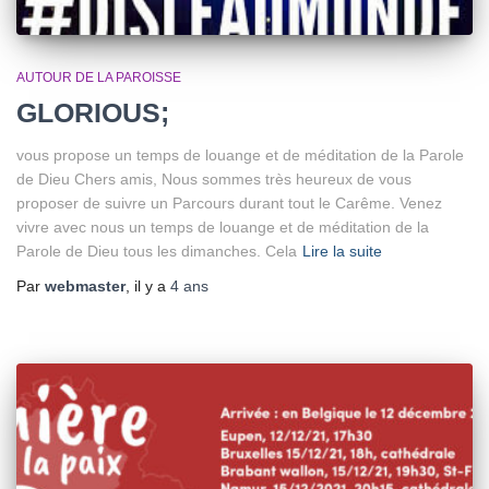
AUTOUR DE LA PAROISSE
GLORIOUS;
vous propose un temps de louange et de méditation de la Parole
de Dieu Chers amis, Nous sommes très heureux de vous
proposer de suivre un Parcours durant tout le Carême. Venez
vivre avec nous un temps de louange et de méditation de la
Parole de Dieu tous les dimanches. Cela
Lire la suite
Par
webmaster
, il y a
4 ans