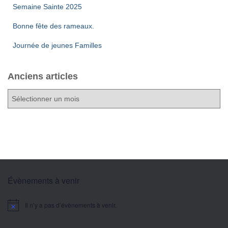
Semaine Sainte 2025
Bonne fête des rameaux.
Journée de jeunes Familles
Anciens articles
A
n
c
i
e
n
s
a
Évènements à venir
r
t
Il n’y a pas d’évènements à venir.
i
Notice
c