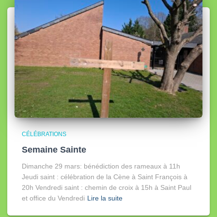
l
e
s
CÉLÉBRATIONS
Semaine Sainte
Dimanche 29 mars: bénédiction des rameaux à 11h
Jeudi saint : célébration de la Cène à Saint François à
20h Vendredi saint : chemin de croix à 15h à Saint Paul
et office du Vendredi
Lire la suite