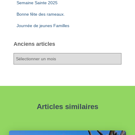
Semaine Sainte 2025
Bonne fête des rameaux.
Journée de jeunes Familles
Anciens articles
A
n
c
i
e
n
s
a
Articles similaires
r
t
i
c