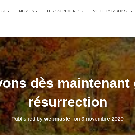
ISSE
MESSES
LES SACREMENTS
VIE DE LA PAROISSE
ons dès maintenant g
résurrection
Published by
webmaster
on
3 novembre 2020