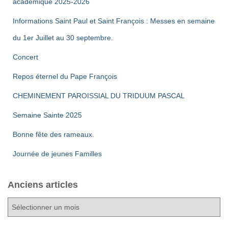
u
académique 2025-2026
m
l
Informations Saint Paul et Saint François : Messes en semaine
e
du 1er Juillet au 30 septembre.
t
n
Concert
a
t
Repos éternel du Pape François
t
CHEMINEMENT PAROISSIAL DU TRIDUUM PASCAL
i
Semaine Sainte 2025
o
Bonne fête des rameaux.
Journée de jeunes Familles
n
s
Anciens articles
A
n
c