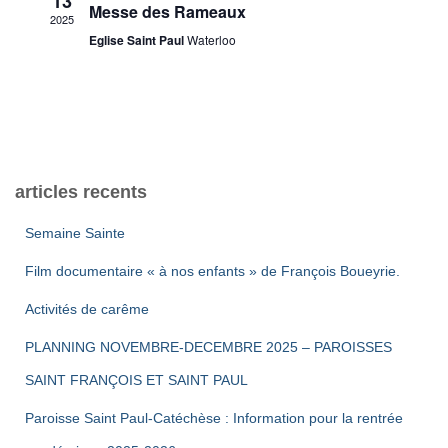
13
u
Messe des Rameaux
n
2025
n
o
Eglise Saint Paul
Waterloo
e
d
d
n
e
a
p
t
v
e
u
a
.
articles recents
e
r
Semaine Sainte
s
c
Film documentaire « à nos enfants » de François Boueyrie.
É
o
Activités de carême
v
PLANNING NOVEMBRE-DECEMBRE 2025 – PAROISSES
n
è
SAINT FRANÇOIS ET SAINT PAUL
s
n
Paroisse Saint Paul-Catéchèse : Information pour la rentrée
e