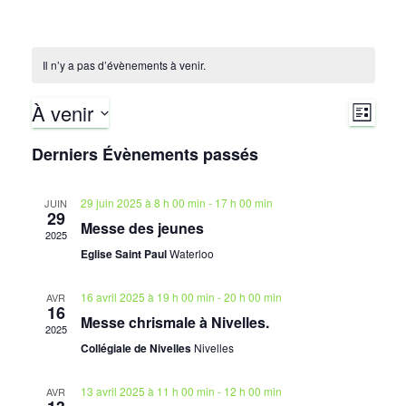
Il n’y a pas d’évènements à venir.
À venir
N
N
L
I
S
a
Derniers Évènements passés
S
a
é
T
v
l
E
v
29 juin 2025 à 8 h 00 min
-
17 h 00 min
JUIN
e
29
i
Messe des jeunes
c
2025
i
g
t
Eglise Saint Paul
Waterloo
i
g
a
o
16 avril 2025 à 19 h 00 min
-
20 h 00 min
AVR
16
a
t
n
Messe chrismale à Nivelles.
2025
n
Collégiale de Nivelles
Nivelles
i
t
e
o
z
13 avril 2025 à 11 h 00 min
-
12 h 00 min
AVR
i