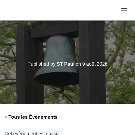
OUVRI
Published by
ST Paul
on
9 août 2026
« Tous les Évènements
Cet évènement est passé.