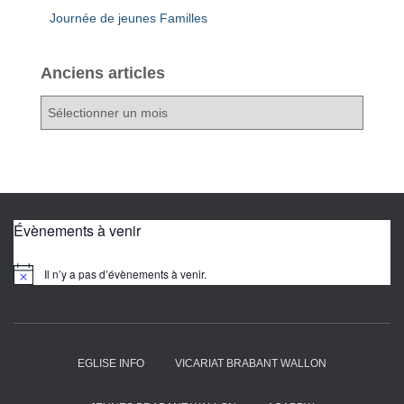
Journée de jeunes Familles
Anciens articles
A
n
c
i
e
n
s
Évènements à venir
a
r
Il n’y a pas d’évènements à venir.
N
t
o
i
t
i
c
c
l
e
e
EGLISE INFO
VICARIAT BRABANT WALLON
s