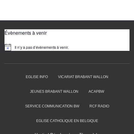
c
i
e
n
s
Évènements à venir
a
r
Il n’y a pas d’évènements à venir.
N
t
o
i
t
i
c
c
l
e
e
EGLISE INFO
VICARIAT BRABANT WALLON
s
JEUNES BRABANT WALLON
ACAPBW
SERVICE COMMUNICATION BW
RCF RADIO
EGLISE CATHOLIQUE EN BELGIQUE