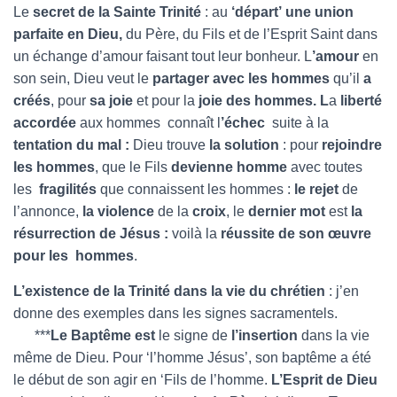
Le
secret de la Sainte Trinité
: au
‘départ’
une union
parfaite en Dieu,
du Père, du Fils et de l’Esprit Saint dans
un échange d’amour faisant tout leur bonheur. L
’amour
en
son sein, Dieu veut le
partager avec les hommes
qu’il
a
créés
, pour
sa
joie
et pour la
joie des hommes. L
a
liberté
accordée
aux hommes connaît l
’échec
suite à la
tentation du mal :
Dieu trouve
la solution
: pour
rejoindre
les hommes
, que le Fils
devienne homme
avec toutes
les
fragilités
que connaissent les hommes :
le rejet
de
l’annonce,
la violence
de la
croix
, le
dernier mot
est
la
résurrection de Jésus :
voilà la
réussite de son œuvre
pour les hommes
.
L’existence de la Trinité dans la vie du chrétien
: j’en
donne des exemples dans les signes sacramentels.
***
Le Baptême est
le signe de
l’insertion
dans la vie
même de Dieu. Pour ‘l’homme Jésus’, son baptême a été
le début de son agir en ‘Fils de l’homme.
L’Esprit de Dieu