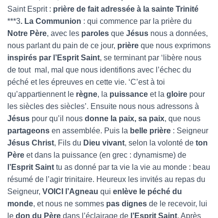
Saint Esprit :
prière de fait adressée à la sainte Trinité
***3
. La Communion
: qui commence par la prière du
Notre Père
, avec les
paroles
que
Jésus
nous a données,
nous parlant du pain de ce jour,
prière
que nous exprimons
inspirés par l’Esprit Saint
, se terminant par ‘libère nous
de tout mal, mal que nous identifions avec l’échec du
péché et les épreuves en cette vie. ‘C’est à toi
qu’appartiennent le
règne
, la
puissance
et la
gloire
pour
les siècles des siècles’. Ensuite nous nous adressons à
Jésus
pour qu’il nous
donne la paix, sa paix
, que nous
partageons
en assemblée. Puis la
belle prière
: Seigneur
Jésus Christ
, Fils du
Dieu vivant
, selon la volonté de
ton
Père
et dans la puissance (en grec : dynamisme) de
l’Esprit Saint
tu as donné par ta vie la vie au monde : beau
résumé de l’agir trinitaire. Heureux les invités au repas du
Seigneur,
VOICI l’Agneau
qui
enlève le péché du
monde
, et nous ne sommes
pas dignes
de le recevoir, lui
le
don du Père
dans l’éclairage de
l’Esprit Saint
. Après