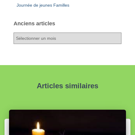
Journée de jeunes Familles
Anciens articles
A
n
c
i
e
n
s
a
Articles similaires
r
t
i
c
l
e
s