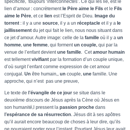
spécificité, toujours ‘interconnectés’. Ce qui les lie, est le
lien d’amour : concrètement
le Père aime le Fils
et le
Fils
aime le Père
, et ce
lien
est l’Esprit de Dieu.
Image du
torrent
: il y a une
source
, il y a un
réceptacle
et il y a
le
jaillissement
du jet qui fait le lien, nous nous situant dans
ce jet d’amour. Autre image: celle de la
famille
où il y a
un
homme
,
une femme
, qui forment
un couple,
qui par la
venue de l’enfant devient
une famille
. Cet
amour humain
est tellement
vivifiant
par la formation d’un couple unique,
d’où surgit l’enfant comme expression de cet amour
conjugal.
Un
être humain,,
un
couple,
une
famille. Une
approche, qui n’est pas une preuve,
Le texte de
l’évangile de ce jour
se situe dans le
deuxième discours de Jésus après la Cène où Jésus en
son humanité,l pressent la
passion proche
dans
l’espérance de sa résurrection
. Jésus dit à ses apôtres
qu’il aurait encore beaucoup de choses à leur dire, qu’ils
ne pourraient porter pour l’instant. Pourtant Jésus leur avait