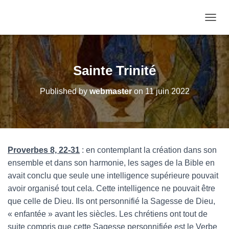
OUVRI
Sainte Trinité
Published by
webmaster
on
11 juin 2022
Proverbes 8, 22-31
: en contemplant la création dans son
ensemble et dans son harmonie, les sages de la Bible en
avait conclu que seule une intelligence supérieure pouvait
avoir organisé tout cela. Cette intelligence ne pouvait être
que celle de Dieu. Ils ont personnifié la Sagesse de Dieu,
« enfantée » avant les siècles. Les chrétiens ont tout de
suite compris que cette Sagesse personnifiée est le Verbe