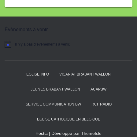
Évènements à venir
Il n’y a pas d’évènements à venir.
N
o
t
i
c
e
EGLISE INFO
VICARIAT BRABANT WALLON
JEUNES BRABANT WALLON
ACAPBW
SERVICE COMMUNICATION BW
RCF RADIO
EGLISE CATHOLIQUE EN BELGIQUE
Hestia | Développé par
ThemeIsle