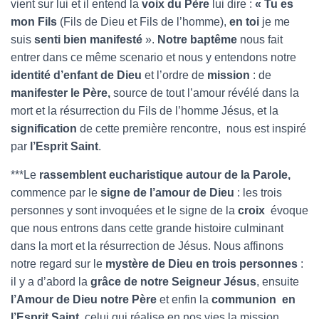
vient sur lui et il entend la
voix du Père
lui dire :
« Tu es
mon Fils
(Fils de Dieu et Fils de l’homme),
en toi
je me
suis
senti bien manifesté
».
Notre baptême
nous fait
entrer dans ce même scenario et nous y entendons notre
identité d’enfant de Dieu
et l’ordre de
mission
: de
manifester le Père,
source de tout l’amour révélé dans la
mort et la résurrection du Fils de l’homme Jésus, et la
signification
de cette première rencontre, nous est inspiré
par
l’Esprit Saint
.
***Le
rassemblent eucharistique autour de la Parole,
commence par le
signe de l’amour de Dieu
: les trois
personnes y sont invoquées et le signe de la
croix
évoque
que nous entrons dans cette grande histoire culminant
dans la mort et la résurrection de Jésus. Nous affinons
notre regard sur le
mystère de
Dieu en trois personnes
:
il y a d’abord la
grâce
de notre Seigneur Jésus
, ensuite
l’Amour de Dieu notre
Père
et enfin la
communion en
l’Esprit Saint
, celui qui réalise en nos vies la mission