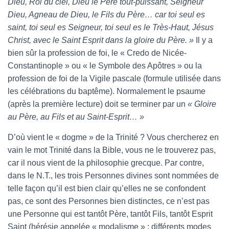
Dieu, Roi du ciel, Dieu le Père tout-puissant, Seigneur
Dieu, Agneau de Dieu, le Fils du Père… car toi seul es
saint, toi seul es Seigneur, toi seul es le Très-Haut, Jésus
Christ, avec le Saint Esprit dans la gloire du Père. »
Il y a
bien sûr la profession de foi, le « Credo de Nicée-
Constantinople » ou « le Symbole des Apôtres » ou la
profession de foi de la Vigile pascale (formule utilisée dans
les célébrations du baptême). Normalement le psaume
(après la première lecture) doit se terminer par un
« Gloire
au Père, au Fils et au Saint-Esprit… »
D’où vient le « dogme » de la Trinité ? Vous chercherez en
vain le mot Trinité dans la Bible, vous ne le trouverez pas,
car il nous vient de la philosophie grecque. Par contre,
dans le N.T., les trois Personnes divines sont nommées de
telle façon qu’il est bien clair qu’elles ne se confondent
pas, ce sont des Personnes bien distinctes, ce n’est pas
une Personne qui est tantôt Père, tantôt Fils, tantôt Esprit
Saint (hérésie appelée « modalisme » : différents modes