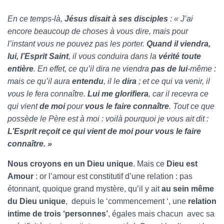
En ce temps-là,
Jésus disait à ses disciples
: « J’ai
encore beaucoup de choses à vous dire, mais pour
l’instant vous ne pouvez pas les porter.
Quand il viendra,
lui, l’Esprit Saint
, il vous conduira dans la
vérité toute
entière
. En effet, ce qu’il dira ne viendra
pas de lui
-même :
mais ce qu’il aura
entendu
, il le
dira
; et ce qui va venir, il
vous le fera connaître.
Lui me glorifiera
, car il recevra ce
qui vient
de moi
pour
vous le faire
connaître
. Tout ce que
possède le Père est à moi : voilà pourquoi je vous ait dit :
L’Esprit reçoit ce qui vient de moi pour vous le faire
connaître. »
Nous croyons en un Dieu unique
. Mais ce
Dieu est
Amour
: or l’amour est constitutif d’une relation : pas
étonnant, quoique grand mystère, qu’il y ait
au sein même
du Dieu unique
, depuis le ‘commencement ‘, une
relation
intime de trois ‘personnes’
, égales mais chacun avec sa