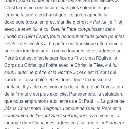
Saint Esprit maintenant et pour les siècles des siècles ».
C’est la même conclusion, mais plus solennelle qui
termine la prière eucharistique, ce qu’on appelle la
doxologie (doxa, en grec, signifie gloire) : «
Par lui
[le Fils]
avec lui et en lui, à toi, Dieu le Père tout-puissant dans
l’unité du Saint Esprit
,
toute honneur et toute gloire pour les
siècles des siècles »
. La prière eucharistique elle-même a
une structure trinitaire : comme toujours, elle s’adresse au
Père à qui est offert le sacrifice du Fils ; c’est l’Eglise, le
Corps du Christ, qui l’offre avec le Christ, la Tête,
« à lui
seul, l’autel, le prêtre et la victime »
; et c’est l’Esprit qui
sanctifie l’assemblée et les dons. Toute la messe est
trinitaire. Il y a de ces moments de la liturgie où l’évocation
de la Trinité y est plus explicite. Par exemple, la salutation,
que nous empruntons aux lettres de St Paul :
« La grâce de
Jésus Christ notre Seigneur, l’amour de Dieu le Père et la
communion de l’Esprit Saint soit toujours avec vous ».
La
louange du « Gloria » est adressée à la Trinité :
« Seigneur