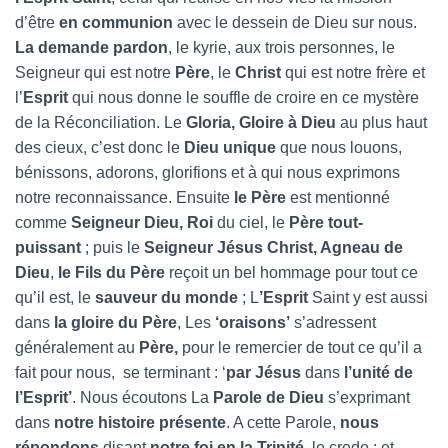
d’être
en communion
avec le dessein de Dieu sur nous.
La demande pardon
, le kyrie, aux trois personnes, le
Seigneur qui est notre
Père
, le
Christ
qui est notre frère et
l’
Esprit
qui nous donne le souffle de croire en ce mystère
de la Réconciliation. Le
Gloria, Gloire à Dieu
au plus haut
des cieux, c’est donc le
Dieu unique
que nous louons,
bénissons, adorons, glorifions et à qui nous exprimons
notre reconnaissance. Ensuite
le Père
est mentionné
comme
Seigneur Dieu, Roi
du ciel, le
Père tout-
puissant
; puis le
Seigneur Jésus Christ, Agneau de
Dieu
,
le Fils du Père
reçoit un bel hommage pour tout ce
qu’il est, le
sauveur du monde
; L
’Esprit
Saint y est aussi
dans
la gloire du Père
, Les
‘oraisons’
s’adressent
généralement au
Père,
pour le remercier de tout ce qu’il a
fait pour nous, se terminant : ‘
par Jésus
dans
l’unité de
l’Esprit’
. Nous écoutons La
Parole de Dieu
s’exprimant
dans
notre histoire présente
. A cette Parole,
nous
répondons
disant
notre foi en la Trinité
, le credo ; et