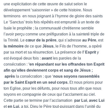
une explicitation de cette œuvre de salut selon le
développement ‘saisonnier » de cette histoire. Nous
terminons en nous joignant à l’hymne de gloire des saints
Le ‘Sanctus’ trois fois répétés est emprunté à un texte de
Isaïe le prophète ; la communauté chrétienne semble
l’avoir perçu comme une préfiguration à la sainteté triple de
la Trinité. Le
cœur de la prière
, qui s’adresse
au Père
, est
la mémoire
de ce que
Jésus
, le Fils de l’homme, a opéré
par sa mort et sa résurrection. La présence de
l’ Esprit
y
est évoqué deux fois :
avant
les paroles de la
consécration :
‘en répandant sur les offrandes ton Esprit
afin qu’elles deviennent corps et sang de Jésus ;
après
la consécration : que ‘
nous soyons rassemblés
par le Saint Esprit en un seul corps.
Et nous prions pour
ton Eglise, pour les défunts, pour nous tous afin que nous
soyons en compagnie de ceux qui t’acclament au ciel.
Cette partie se termine par l’acclamation
par Lui
,
avec Lui
et
en Lui
, a toi, Dieu le Père tout-puissant dans l’unité du