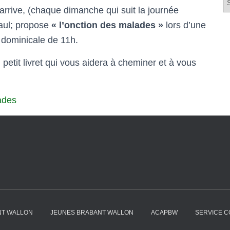
arrive, (chaque dimanche qui suit la journée
n
c
aul; propose
« l’onction des malades »
lors d’une
i
 dominicale de 11h.
e
n
 petit livret qui vous aidera à cheminer et à vous
s
a
r
ades
t
i
c
l
e
s
NT WALLON
JEUNES BRABANT WALLON
ACAPBW
SERVICE C