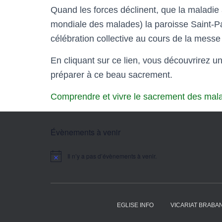
Quand les forces déclinent, que la maladie 
mondiale des malades) la paroisse Saint-P
célébration collective au cours de la messe
En cliquant sur ce lien, vous découvrirez un
préparer à ce beau sacrement.
Comprendre et vivre le sacrement des mal
Évènements à venir
Il n’y a pas d’évènements à venir.
N
o
t
i
c
e
EGLISE INFO
VICARIAT BRABA