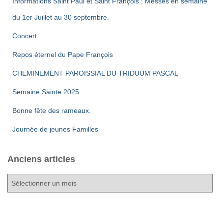
Informations Saint Paul et Saint François : Messes en semaine
du 1er Juillet au 30 septembre.
Concert
Repos éternel du Pape François
CHEMINEMENT PAROISSIAL DU TRIDUUM PASCAL
Semaine Sainte 2025
Bonne fête des rameaux.
Journée de jeunes Familles
Anciens articles
A
n
c
i