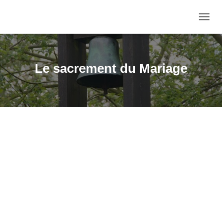
OUVRI
Le sacrement du Mariage