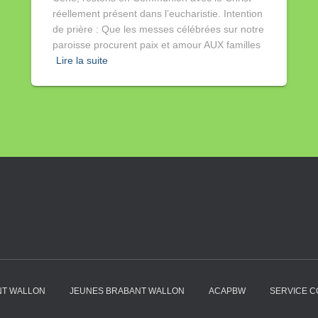
réellement présent dans l’eucharistie. Intention
de prière : Que les messes célébrées sur notre
paroisse procurent paix et amour AUX familles
Lire la suite
NT WALLON
JEUNES BRABANT WALLON
ACAPBW
SERVICE C