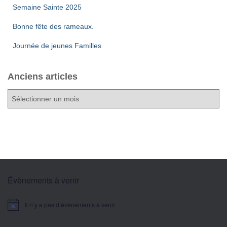
Semaine Sainte 2025
Bonne fête des rameaux.
Journée de jeunes Familles
Anciens articles
A
n
c
i
e
n
s
a
Évènements à venir
r
t
Il n’y a pas d’évènements à venir.
i
Notice
c