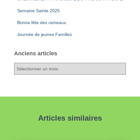
Semaine Sainte 2025
Bonne fête des rameaux.
Journée de jeunes Familles
Anciens articles
A
n
c
i
e
n
s
a
Articles similaires
r
t
i