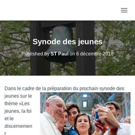
OUVRI
Synode des jeunes
Published by
ST Paul
on
6 décembre 2018
Dans le cadre de la préparation du prochain
synode des
jeunes sur le
thème «Les
jeunes, la foi
et le
discernemen
t