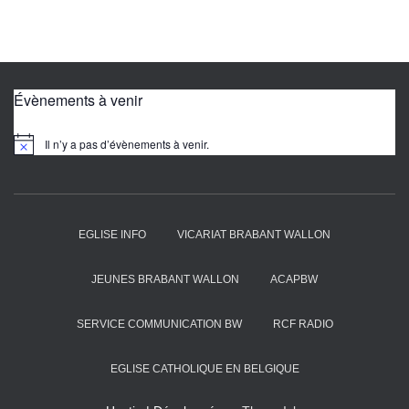
c
i
e
n
s
Évènements à venir
a
r
Il n’y a pas d’évènements à venir.
N
t
o
i
t
i
c
c
l
e
e
EGLISE INFO
VICARIAT BRABANT WALLON
s
JEUNES BRABANT WALLON
ACAPBW
SERVICE COMMUNICATION BW
RCF RADIO
EGLISE CATHOLIQUE EN BELGIQUE