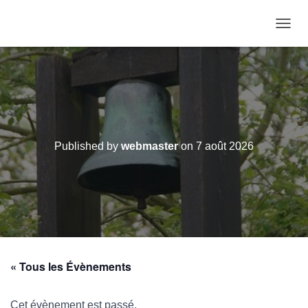
OUVRI
Published by
webmaster
on
7 août 2026
« Tous les Évènements
Cet évènement est passé.