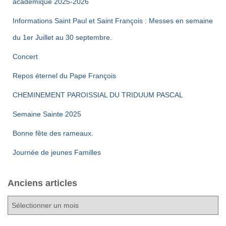
u
académique 2025-2026
m
l
Informations Saint Paul et Saint François : Messes en semaine
e
du 1er Juillet au 30 septembre.
t
n
Concert
a
t
Repos éternel du Pape François
t
CHEMINEMENT PAROISSIAL DU TRIDUUM PASCAL
i
Semaine Sainte 2025
o
Bonne fête des rameaux.
Journée de jeunes Familles
n
s
Anciens articles
A
n
c