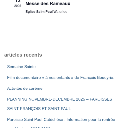
13
u
Messe des Rameaux
n
2025
n
o
Eglise Saint Paul
Waterloo
e
d
d
n
e
a
p
t
v
e
u
a
.
articles recents
e
r
Semaine Sainte
s
c
Film documentaire « à nos enfants » de François Boueyrie.
É
o
Activités de carême
v
PLANNING NOVEMBRE-DECEMBRE 2025 – PAROISSES
n
è
SAINT FRANÇOIS ET SAINT PAUL
s
n
Paroisse Saint Paul-Catéchèse : Information pour la rentrée
e