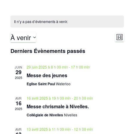
Il n’y a pas d’évènements à venir.
À venir
N
N
L
I
S
a
Derniers Évènements passés
S
a
é
T
v
l
E
v
29 juin 2025 à 8 h 00 min
-
17 h 00 min
JUIN
e
29
i
Messe des jeunes
c
2025
i
g
t
Eglise Saint Paul
Waterloo
i
g
a
o
16 avril 2025 à 19 h 00 min
-
20 h 00 min
AVR
16
a
t
n
Messe chrismale à Nivelles.
2025
n
Collégiale de Nivelles
Nivelles
i
t
e
o
z
13 avril 2025 à 11 h 00 min
-
12 h 00 min
AVR
i