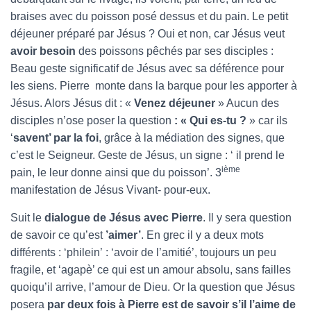
braises avec du poisson posé dessus et du pain. Le petit
déjeuner préparé par Jésus ? Oui et non, car Jésus veut
avoir besoin
des poissons pêchés par ses disciples :
Beau geste significatif de Jésus avec sa déférence pour
les siens. Pierre monte dans la barque pour les apporter à
Jésus. Alors Jésus dit : «
Venez déjeuner
» Aucun des
disciples n’ose poser la question
: « Qui
es-tu ?
» car ils
‘
savent’ par la foi
, grâce à la médiation des signes, que
c’est le Seigneur. Geste de Jésus, un signe : ‘ il prend le
ième
pain, le leur donne ainsi que du poisson’. 3
manifestation de Jésus Vivant- pour-eux.
Suit le
dialogue de Jésus avec Pierre
. Il y sera question
de savoir ce qu’est
’aimer’
. En grec il y a deux mots
différents : ‘philein’ : ‘avoir de l’amitié’, toujours un peu
fragile, et ‘agapè’ ce qui est un amour absolu, sans failles
quoiqu’il arrive, l’amour de Dieu. Or la question que Jésus
posera
par deux fois à Pierre est de savoir
s’il l’aime de