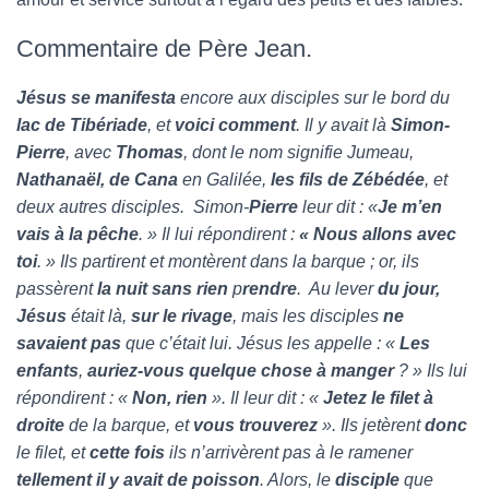
Commentaire de Père Jean.
Jésus se manifesta
encore aux disciples sur le bord du
lac de Tibériade
, et
voici comment
. Il y avait là
Simon-
Pierre
, avec
Thomas
, dont le nom signifie Jumeau,
Nathanaël, de Cana
en Galilée,
les fils de
Zébédée
, et
deux autres disciples. Simon-
Pierre
leur dit : «
Je m’en
vais à la pêche
. » Il lui répondirent :
« Nous allons avec
toi
. » Ils partirent et montèrent dans la barque ; or, ils
passèrent
la nuit sans rien
p
rendre
. Au lever
du jour,
Jésus
était là,
sur le rivage
, mais les disciples
ne
savaient pas
que c’était lui. Jésus les appelle : «
Les
enfants
,
auriez-vous quelque chose à manger
? » Ils lui
répondirent : «
Non, rien
». Il leur dit : «
Jetez le filet à
droite
de la barque, et
vous trouverez
». Ils jetèrent
donc
le filet, et
cette fois
ils n’arrivèrent pas à le ramener
tellement il y avait de poisson
. Alors, le
disciple
que