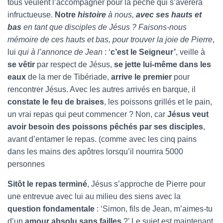
tous veulent l’accompagner pour la pêche qui s’avérera
infructueuse.
Notre
histoire
à nous,
avec ses hauts et
bas
en tant que disciples de Jésus ? Faisons-nous
mémoire de ces hauts et bas, pour trouver la joie de Pierre
,
lui
qui à l’annonce de Jean
: ‘
c’est le Seigneur’
, veille à
se vêtir
par respect de Jésus,
se jette lui-même dans les
eaux
de la mer de Tibériade,
arrive le premier
pour
rencontrer Jésus. Avec les autres arrivés en barque, il
constate le feu de braises
, les poissons grillés et le pain,
un vrai repas qui peut commencer ? Non, car
Jésus veut
avoir besoin des poissons pêchés par ses disciples
,
avant d’entamer le repas. (comme avec les cinq pains
dans les mains des apôtres lorsqu’il nourrira 5000
personnes
Sitôt le repas terminé
, Jésus s’approche de Pierre pour
une entrevue avec lui au milieu des siens avec la
question
fondamentale
: ‘Simon, fils de Jean, m’aimes-tu
d’un
amour absolu sans failles
?’ Le sujet est maintenant