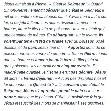
Jésus aimait dit
à
Pierre
:
« C’est le Seigneur
! » Quand
Simon-
Pierre
l’entendit déclarer que c’était le Seigneur, il
mit une ceinture sur sa blouse, car il n’avait rien d’autre sur
lui, et
se jeta à l’eau
. Les autres disciples arrivent en
barque, tirant le filet plein de poissons : la terre n’était qu’à
une centaine de mètres. En
débarquan
t sur le rivage,
ils
voient par terre un feu de braise
avec du
poisson
posé
dessus, et du
pain
. Jésus leur dit : «
Apportez
donc de ce
poisson que vous venez de prendre. » Simon-
Pierre
monta
dans la barque et
amena jusqu’à terre le filet
plein de
gros poissons : il y en avait
cent cinquante-trois
. Et,
malgré cette quantité, le filet ne s’était
pas déchiré
.
Jésus
dit alors :
« Venez déjeuner
. » Aucun des disciples n’osait
lui demander : «
Qui est-tu
? » Ils
savaient que c’était le
Seigneur
.
Jésus s’approche
,
prend le pain
et le leur
donne
, ainsi que le poisson. C’était la
troisième fois
que
Jésus ressuscité des morts se manifestait à ses disciples.