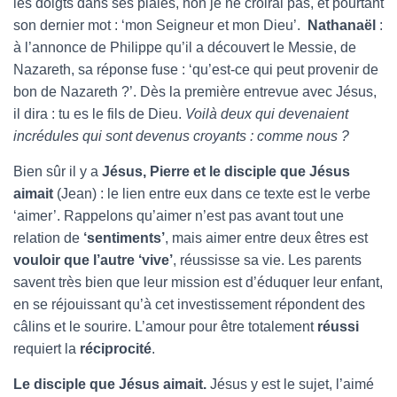
les doigts dans ses plaies, non je ne croirai pas, et pourtant
son dernier mot : ‘mon Seigneur et mon Dieu’.
Nathanaël
:
à l’annonce de Philippe qu’il a découvert le Messie, de
Nazareth, sa réponse fuse : ‘qu’est-ce qui peut provenir de
bon de Nazareth ?’. Dès la première entrevue avec Jésus,
il dira : tu es le fils de Dieu.
Voilà deux qui devenaient
incrédules qui sont devenus croyants : comme nous ?
Bien sûr il y a
Jésus, Pierre et le disciple que Jésus
aimait
(Jean) : le lien entre eux dans ce texte est le verbe
‘aimer’. Rappelons qu’aimer n’est pas avant tout une
relation de
‘sentiments’
, mais aimer entre deux êtres est
vouloir que l’autre ‘vive’
, réussisse sa vie. Les parents
savent très bien que leur mission est d’éduquer leur enfant,
en se réjouissant qu’à cet investissement répondent des
câlins et le sourire. L’amour pour être totalement
réussi
requiert la
réciprocité
.
Le disciple que Jésus aimait.
Jésus y est le sujet, l’aimé