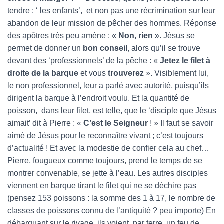
tendre : ‘ les enfants’, et non pas une récrimination sur leur
abandon de leur mission de pêcher des hommes. Réponse
des apôtres très peu amène : «
Non, rien
». Jésus se
permet de donner un
bon conseil
, alors qu’il se trouve
devant des ‘professionnels’ de la pêche : «
Jetez le filet à
droite de la barque
et vous
trouverez
». Visiblement lui,
le non professionnel, leur a parlé avec autorité, puisqu’ils
dirigent la barque à l’endroit voulu. Et la quantité de
poisson, dans leur filet, est telle, que le ‘disciple que Jésus
aimait’ dit à Pierre : «
C’est le Seigneur
! » Il faut se savoir
aimé de Jésus pour le reconnaître vivant ; c’est toujours
d’actualité ! Et avec la modestie de confier cela au chef…
Pierre, fougueux comme toujours, prend le temps de se
montrer convenable, se jette à l’eau. Les autres disciples
viennent en barque tirant le filet qui ne se déchire pas
(pensez 153 poissons : la somme des 1 à 17, le nombre de
classes de poissons connu de l’antiquité ? peu importe) En
débarquant sur le rivage, ils voient, par terre, un feu de