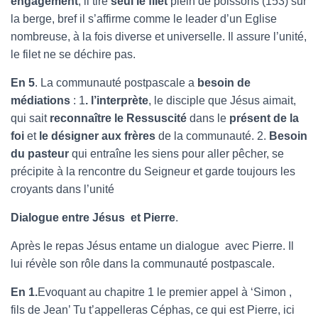
engagement
, il tire
seul le filet
plein de poissons (153) sur
la berge, bref il s’affirme comme le leader d’un Eglise
nombreuse, à la fois diverse et universelle. Il assure l’unité,
le filet ne se déchire pas.
En 5
. La communauté postpascale a
besoin de
médiations
: 1
. l’interprète
, le disciple que Jésus aimait,
qui sait
reconnaître le
Ressuscité
dans le
présent de la
foi
et
le désigner aux frères
de la communauté. 2.
Besoin
du pasteur
qui entraîne les siens pour aller pêcher, se
précipite à la rencontre du Seigneur et garde toujours les
croyants dans l’unité
Dialogue entre Jésus et Pierre
.
Après le repas Jésus entame un dialogue avec Pierre. Il
lui révèle son rôle dans la communauté postpascale.
En 1.
Evoquant au chapitre 1 le premier appel à ‘Simon ,
fils de Jean’ Tu t’appelleras Céphas, ce qui est Pierre, ici