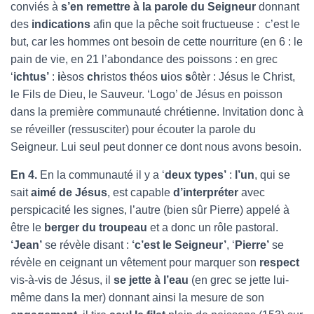
conviés à
s’en remettre à la parole du Seigneur
donnant
des
indications
afin que la pêche soit fructueuse : c’est le
but, car les hommes ont besoin de cette nourriture (en 6 : le
pain de vie, en 21 l’abondance des poissons : en grec
‘
ichtus’
:
i
èsos
ch
ristos
t
héos
u
ios
s
ôtèr : Jésus le Christ,
le Fils de Dieu, le Sauveur. ‘Logo’ de Jésus en poisson
dans la première communauté chrétienne. Invitation donc à
se réveiller (ressusciter) pour écouter la parole du
Seigneur. Lui seul peut donner ce dont nous avons besoin.
En 4.
En la communauté il y a ‘
deux types’
:
l’un
, qui se
sait
aimé de Jésus
, est capable
d’interpréter
avec
perspicacité les signes, l’autre (bien sûr Pierre) appelé à
être le
berger du troupeau
et a donc un rôle pastoral.
‘Jean’
se révèle disant :
‘c’est le
Seigneur’
, ‘
Pierre’
se
révèle en ceignant un vêtement pour marquer son
respect
vis-à-vis de Jésus, il
se jette à l’eau
(en grec se jette lui-
même dans la mer) donnant ainsi la mesure de son