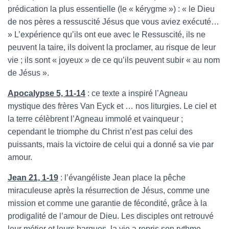
prédication la plus essentielle (le « kérygme ») : « le Dieu
de nos pères a ressuscité Jésus que vous aviez exécuté…
» L’expérience qu’ils ont eue avec le Ressuscité, ils ne
peuvent la taire, ils doivent la proclamer, au risque de leur
vie ; ils sont « joyeux » de ce qu’ils peuvent subir « au nom
de Jésus ».
Apocalypse 5, 11-14
: ce texte a inspiré l’Agneau
mystique des frères Van Eyck et … nos liturgies. Le ciel et
la terre célèbrent l’Agneau immolé et vainqueur ;
cependant le triomphe du Christ n’est pas celui des
puissants, mais la victoire de celui qui a donné sa vie par
amour.
Jean 21, 1-19
: l’évangéliste Jean place la pêche
miraculeuse après la résurrection de Jésus, comme une
mission et comme une garantie de fécondité, grâce à la
prodigalité de l’amour de Dieu. Les disciples ont retrouvé
leur métier et leurs barques, la vie a repris son rythme,