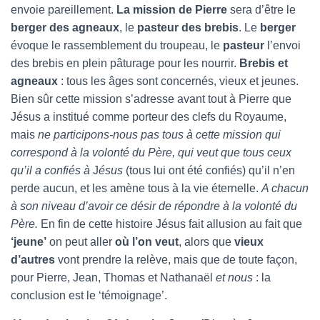
envoie pareillement.
La mission de Pierre
sera d’être le
berger des agneaux
, le
pasteur des brebis
. Le
berger
évoque le rassemblement du troupeau, le
pasteur
l’envoi
des brebis en plein pâturage pour les nourrir.
Brebis et
agneaux
: tous les âges sont concernés, vieux et jeunes.
Bien sûr cette mission s’adresse avant tout à Pierre que
Jésus a institué comme porteur des clefs du Royaume,
mais
ne participons-nous pas tous à cette mission qui
correspond à la volonté du Père, qui veut que tous ceux
qu’il a confiés à
J
ésus
(tous lui ont été confiés) qu’il n’en
perde aucun, et les amène tous à la vie éternelle.
A chacun
à son niveau d’avoir ce désir de répondre à la volonté du
Père.
En fin de cette histoire Jésus fait allusion au fait que
‘jeune’
on peut aller
où l’on veut
, alors que
vieux
d’autres
vont prendre la relève, mais que de toute façon,
pour Pierre, Jean, Thomas et Nathanaël
et nous
: la
conclusion est le ‘témoignage’.