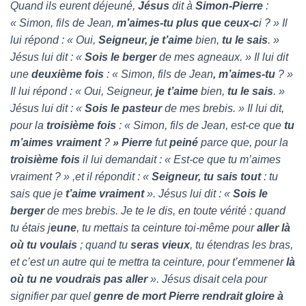
Quand ils eurent déjeuné,
Jésus
dit à
Simon-Pierre
:
« Simon, fils de Jean,
m’aimes-tu plus que ceux-c
i ? » Il
lui répond : « Oui,
Seigneur, je t’aime
bien,
tu le sais
. »
Jésus lui dit : «
Sois le berger
de mes agneaux. » Il lui dit
une
deuxième fois
: « Simon, fils de Jean
, m’aimes-tu
? »
Il lui répond : « Oui, Seigneur,
je t’aime
bien,
tu le sais
. »
Jésus lui dit : «
Sois le pasteur
de mes brebis. » Il lui dit,
pour la
troisième fois
: « Simon, fils de Jean, est-ce que
tu
m’aimes vraiment
?
» Pierre
fut
peiné
parce que, pour la
troisième fois
il lui demandait : « Est-ce que tu m’aimes
vraiment ? » ,et il répondit : «
Seigneur, tu sais tout
: tu
sais que je
t’aime vraiment
». Jésus lui dit : «
Sois le
berger
de mes brebis. Je te le dis, en toute vérité : quand
tu étais j
eune
, tu mettais ta ceinture toi-même pour
aller là
où tu voulais
; quand tu
seras vieux
, tu étendras les bras,
et c’est un autre qui te mettra ta ceinture, pour t’emmener
là
où tu ne voudrais pas aller
». Jésus disait cela pour
signifier par quel
genre de mort Pierre rendrait gloire à