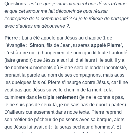
Questions
: est-ce que je crois vraiment que Jésus m’aime,
et que cet amour me fait découvrir de quoi réussir
l’entreprise de la communauté ? Ai-je le réflexe de partager
avec d’autres ma découverte ?
.
Pierre :
Lui a été appelé par Jésus au chapitre 1 de
l’évangile : ‘
Simon
, fils de Jean, tu seras
appelé Pierre’
,
c’est-à-dire roc. (changement de nom qui dit toute l’autorité
(faire grandir) que Jésus a sur lui, d’ailleurs il le suit. Il y a
de nombreux moments où Pierre sera le leader incontesté,
prenant la parole au nom de ses compagnons, mais aussi
les quelques fois où Pierre s’insurge contre Jésus, car il ne
veut pas que Jésus suive le chemin de la mort, cela
culminera dans le
triple reniement
(je ne le connais pas,
je ne suis pas de ceux-là, je ne sais pas de quoi tu parles).
D’ailleurs curieusement dans notre texte, Pierre reprend
son métier de pêcheur de poissons avec sa barque, alors
que Jésus lui avait dit : ‘tu seras pêcheur d’hommes’. Et