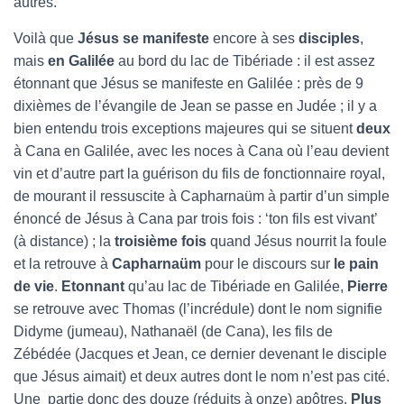
autres.
Voilà que
Jésus se manifeste
encore à ses
disciples
,
mais
en Galilée
au bord du lac de Tibériade : il est assez
étonnant que Jésus se manifeste en Galilée : près de 9
dixièmes de l’évangile de Jean se passe en Judée ; il y a
bien entendu trois exceptions majeures qui se situent
deux
à Cana en Galilée, avec les noces à Cana où l’eau devient
vin et d’autre part la guérison du fils de fonctionnaire royal,
de mourant il ressuscite à Capharnaüm à partir d’un simple
énoncé de Jésus à Cana par trois fois : ‘ton fils est vivant’
(à distance) ; la
troisième fois
quand Jésus nourrit la foule
et la retrouve à
Capharnaüm
pour le discours sur
le pain
de
vie
.
Etonnant
qu’au lac de Tibériade en Galilée,
Pierre
se retrouve avec Thomas (l’incrédule) dont le nom signifie
Didyme (jumeau), Nathanaël (de Cana), les fils de
Zébédée (Jacques et Jean, ce dernier devenant le disciple
que Jésus aimait) et deux autres dont le nom n’est pas cité.
Une partie donc des douze (réduits à onze) apôtres.
Plus