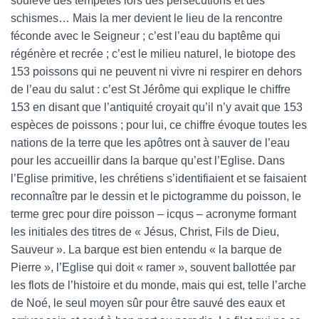
soulève des tempêtes lors des persécutions et des
schismes… Mais la mer devient le lieu de la rencontre
féconde avec le Seigneur ; c’est l’eau du baptême qui
régénère et recrée ; c’est le milieu naturel, le biotope des
153 poissons qui ne peuvent ni vivre ni respirer en dehors
de l’eau du salut : c’est St Jérôme qui explique le chiffre
153 en disant que l’antiquité croyait qu’il n’y avait que 153
espèces de poissons ; pour lui, ce chiffre évoque toutes les
nations de la terre que les apôtres ont à sauver de l’eau
pour les accueillir dans la barque qu’est l’Eglise. Dans
l’Eglise primitive, les chrétiens s’identifiaient et se faisaient
reconnaître par le dessin et le pictogramme du poisson, le
terme grec pour dire poisson – icqus – acronyme formant
les initiales des titres de « Jésus, Christ, Fils de Dieu,
Sauveur ». La barque est bien entendu « la barque de
Pierre », l’Eglise qui doit « ramer », souvent ballottée par
les flots de l’histoire et du monde, mais qui est, telle l’arche
de Noé, le seul moyen sûr pour être sauvé des eaux et