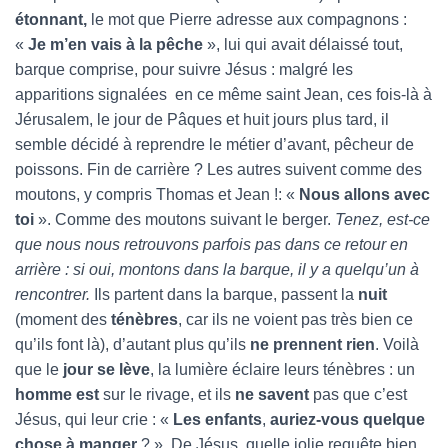
étonnant,
le mot que Pierre adresse aux compagnons :
«
Je m’en vais à la pêche
», lui qui avait délaissé tout,
barque comprise, pour suivre Jésus : malgré les
apparitions signalées en ce même saint Jean, ces fois-là à
Jérusalem, le jour de Pâques et huit jours plus tard, il
semble décidé à reprendre le métier d’avant, pêcheur de
poissons. Fin de carrière ? Les autres suivent comme des
moutons, y compris Thomas et Jean !: «
Nous allons avec
toi
». Comme des moutons suivant le berger.
Tenez, est-ce
que nous nous retrouvons parfois pas dans ce retour en
arrière : si oui, montons dans la barque, il y a quelqu’un à
rencontrer.
Ils partent dans la barque, passent la
nuit
(moment des
ténèbres
, car ils ne voient pas très bien ce
qu’ils font là), d’autant plus qu’ils
ne prennent rien
. Voilà
que le
jour se lève
, la lumière éclaire leurs ténèbres : un
homme
est
sur le rivage, et ils
ne savent
pas que c’est
Jésus, qui leur crie : «
Les enfants
,
auriez-vous quelque
chose à manger
? » De Jésus, quelle jolie requête bien