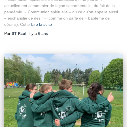
actuellement communier de façon sacramentelle, du fait de la
pandémie. « Communion spirituelle » ou ce qu’on appelle aussi
« eucharistie de désir » (comme on parle de « baptême de
désir »). Cette
Lire la suite
Par
ST Paul
, il y a
6 ans