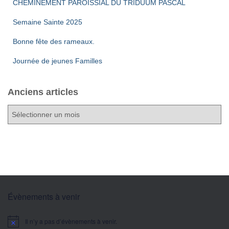
CHEMINEMENT PAROISSIAL DU TRIDUUM PASCAL
Semaine Sainte 2025
Bonne fête des rameaux.
Journée de jeunes Familles
Anciens articles
A
n
c
i
e
n
s
a
Évènements à venir
r
t
Il n’y a pas d’évènements à venir.
i
Notice