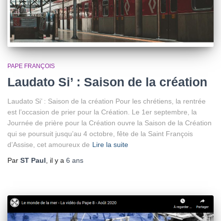
PAPE FRANÇOIS
Laudato Si’ : Saison de la création
Laudato Si’ : Saison de la création Pour les chrétiens, la rentrée
est l’occasion de prier pour la Création. Le 1er septembre, la
Journée de prière pour la Création ouvre la Saison de la Création
qui se poursuit jusqu’au 4 octobre, fête de la Saint François
d’Assise, cet amoureux de
Lire la suite
Par
ST Paul
, il y a
6 ans