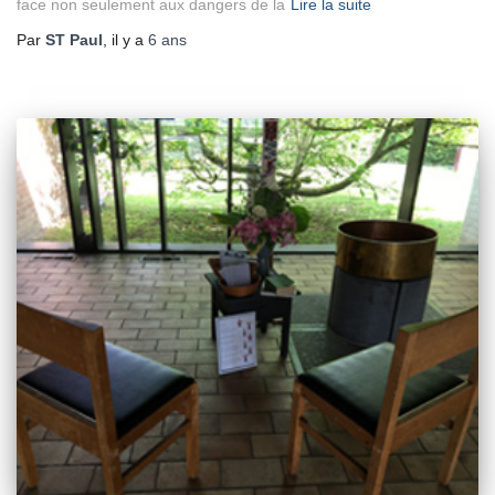
face non seulement aux dangers de la
Lire la suite
Par
ST Paul
, il y a
6 ans