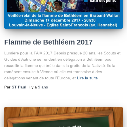
Flamme de Bethléem 2017
Lumière pour la PAIX 2017 Depuis presque 20 ans, les Scouts et
Guides d’Autriche se rendent en délégation à Bethléem pour
recueillir la flamme qui brûle dans la grotte de la Nativité. Ils la
ramènent ensuite à Vienne où elle est transmise à des
délégations venant de toute l’Europe, et
Lire la suite
Par
ST Paul
, il y a
9 ans