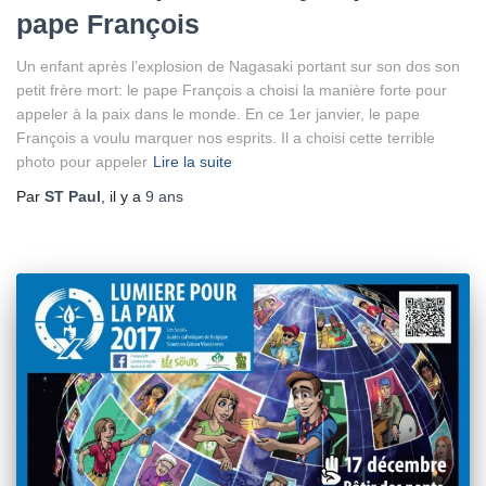
pape François
Un enfant après l’explosion de Nagasaki portant sur son dos son
petit frère mort: le pape François a choisi la manière forte pour
appeler à la paix dans le monde. En ce 1er janvier, le pape
François a voulu marquer nos esprits. Il a choisi cette terrible
photo pour appeler
Lire la suite
Par
ST Paul
, il y a
9 ans