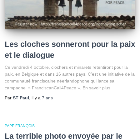
Les cloches sonneront pour la paix
et le dialogue
Ce vendredi 4 octobre, clochers et minarets retentiront pour la
paix, en Belgique et dans 16 autres pays. C’est une initiative de la
communauté franciscaine néerlandophone qui lance sa
campagne » FranciscanCall4Peace ». En savoir plus
Par
ST Paul
, il y a
7 ans
PAPE FRANÇOIS
La terrible photo envoyée par le