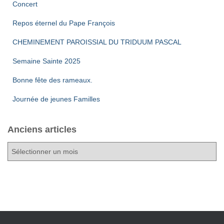
Concert
Repos éternel du Pape François
CHEMINEMENT PAROISSIAL DU TRIDUUM PASCAL
Semaine Sainte 2025
Bonne fête des rameaux.
Journée de jeunes Familles
Anciens articles
A
n
c
i
e
n
s
a