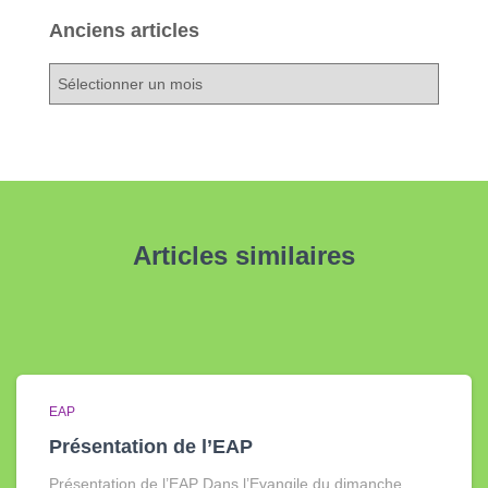
Anciens articles
A
n
c
i
e
n
s
a
Articles similaires
r
t
i
c
l
e
s
EAP
Présentation de l’EAP
Présentation de l’EAP Dans l’Evangile du dimanche