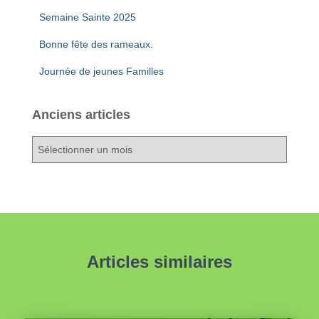
Semaine Sainte 2025
Bonne fête des rameaux.
Journée de jeunes Familles
Anciens articles
A
n
c
i
e
n
s
a
Articles similaires
r
t
i
c