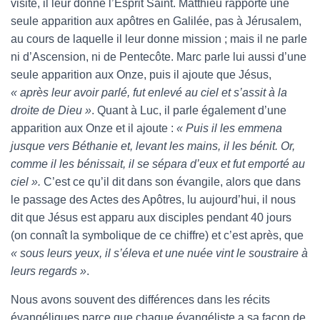
visite, il leur donne l’Esprit Saint. Matthieu rapporte une
seule apparition aux apôtres en Galilée, pas à Jérusalem,
au cours de laquelle il leur donne mission ; mais il ne parle
ni d’Ascension, ni de Pentecôte. Marc parle lui aussi d’une
seule apparition aux Onze, puis il ajoute que Jésus,
« après leur avoir parlé, fut enlevé au ciel et s’assit à la
droite de Dieu »
. Quant à Luc, il parle également d’une
apparition aux Onze et il ajoute :
« Puis il les emmena
jusque vers Béthanie et, levant les mains, il les bénit. Or,
comme il les bénissait, il se sépara d’eux et fut emporté au
ciel ».
C’est ce qu’il dit dans son évangile, alors que dans
le passage des Actes des Apôtres, lu aujourd’hui, il nous
dit que Jésus est apparu aux disciples pendant 40 jours
(on connaît la symbolique de ce chiffre) et c’est après, que
« sous leurs yeux, il s’éleva et une nuée vint le soustraire à
leurs regards »
.
Nous avons souvent des différences dans les récits
évangéliques parce que chaque évangéliste a sa façon de