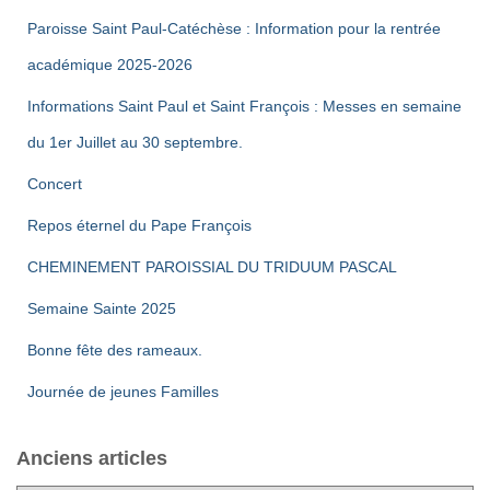
t
n
Paroisse Saint Paul-Catéchèse : Information pour la rentrée
a
t
académique 2025-2026
t
Informations Saint Paul et Saint François : Messes en semaine
du 1er Juillet au 30 septembre.
i
Concert
o
Repos éternel du Pape François
n
CHEMINEMENT PAROISSIAL DU TRIDUUM PASCAL
s
Semaine Sainte 2025
Bonne fête des rameaux.
Journée de jeunes Familles
Anciens articles