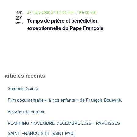
n
e
a
27 mars 2020 à 18 h 00 min
-
19 h 00 min
MAR
p
t
v
27
Temps de prière et bénédiction
e
2020
u
exceptionnelle du Pape François
a
.
e
r
s
c
É
o
v
articles recents
n
è
Semaine Sainte
s
n
Film documentaire « à nos enfants » de François Boueyrie.
e
u
Activités de carême
m
PLANNING NOVEMBRE-DECEMBRE 2025 – PAROISSES
l
e
SAINT FRANÇOIS ET SAINT PAUL