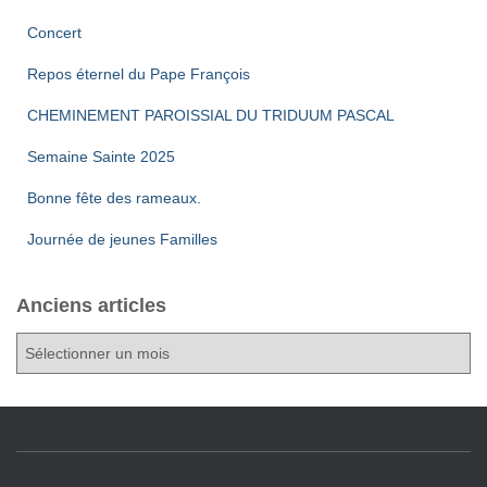
t
n
Concert
a
t
Repos éternel du Pape François
t
CHEMINEMENT PAROISSIAL DU TRIDUUM PASCAL
i
Semaine Sainte 2025
o
Bonne fête des rameaux.
Journée de jeunes Familles
n
s
Anciens articles
A
n
c
i
e
n