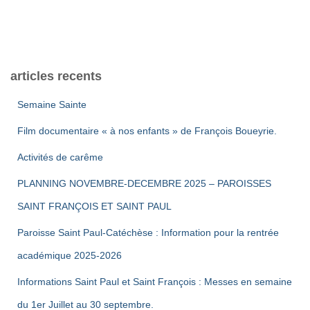
n
e
a
p
t
v
e
u
a
.
articles recents
e
r
Semaine Sainte
s
c
Film documentaire « à nos enfants » de François Boueyrie.
É
o
Activités de carême
v
PLANNING NOVEMBRE-DECEMBRE 2025 – PAROISSES
n
è
SAINT FRANÇOIS ET SAINT PAUL
s
n
Paroisse Saint Paul-Catéchèse : Information pour la rentrée
e
u
académique 2025-2026
m
l
Informations Saint Paul et Saint François : Messes en semaine
e
du 1er Juillet au 30 septembre.