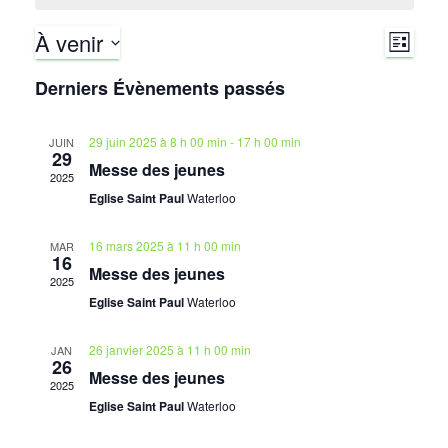
À venir
N
N
L
I
S
a
Derniers Évènements passés
S
a
é
T
v
l
E
v
29 juin 2025 à 8 h 00 min
-
17 h 00 min
JUIN
e
29
i
Messe des jeunes
c
2025
i
g
t
Eglise Saint Paul
Waterloo
i
g
a
o
16 mars 2025 à 11 h 00 min
MAR
16
a
t
n
Messe des jeunes
2025
n
Eglise Saint Paul
Waterloo
i
t
e
o
z
26 janvier 2025 à 11 h 00 min
JAN
i
26
u
Messe des jeunes
n
2025
n
o
Eglise Saint Paul
Waterloo
e
d
d