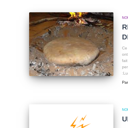
NO
R
D
Ce 
ont
fai
per
:Lu
Pa
NO
U