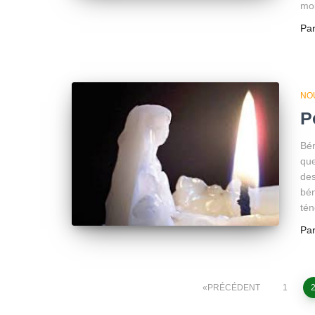
moi
Pa
NO
P
Bén
que
des
bén
tén
Pa
Pagination
PRÉCÉDENT
1