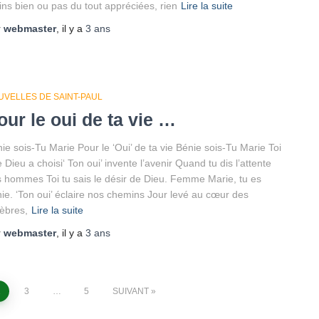
ns bien ou pas du tout appréciées, rien
Lire la suite
r
webmaster
, il y a
3 ans
UVELLES DE SAINT-PAUL
our le oui de ta vie …
ie sois-Tu Marie Pour le ‘Oui’ de ta vie Bénie sois-Tu Marie Toi
 Dieu a choisi‘ Ton oui’ invente l’avenir Quand tu dis l’attente
 hommes Toi tu sais le désir de Dieu. Femme Marie, tu es
ie. ‘Ton oui’ éclaire nos chemins Jour levé au cœur des
èbres,
Lire la suite
r
webmaster
, il y a
3 ans
2
3
…
5
SUIVANT