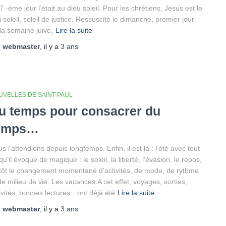
7 -ème jour l’était au dieu soleil. Pour les chrétiens, Jésus est le
i soleil, soleil de justice. Ressuscité le dimanche, premier jour
la semaine juive,
Lire la suite
r
webmaster
, il y a
3 ans
UVELLES DE SAINT-PAUL
u temps pour consacrer du
emps…
s l’attendions depuis longtemps. Enfin, il est là : l’été avec tout
qu’il évoque de magique : le soleil, la liberté, l’évasion, le repos,
tôt le changement momentané d’activités, de mode, de rythme
de milieu de vie. Les vacances.A cet effet, voyages, sorties,
ivités, bonnes lectures…ont déjà été
Lire la suite
r
webmaster
, il y a
3 ans