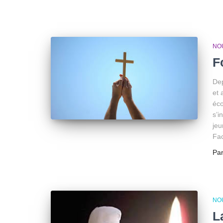
NO
F
Dep
et 
éco
s’i
jeu
Fa
Pa
NO
L