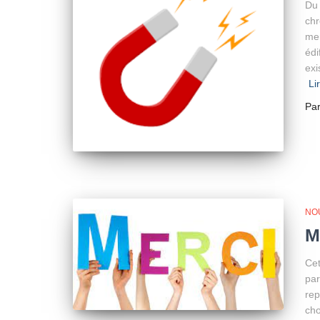
Du 
chr
mem
édi
exi
Li
Pa
NO
M
Cet
par
rep
cho