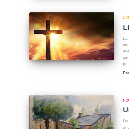
NO
L
La 
cou
ave
jam
pal
Pa
NO
U
Du 
anc