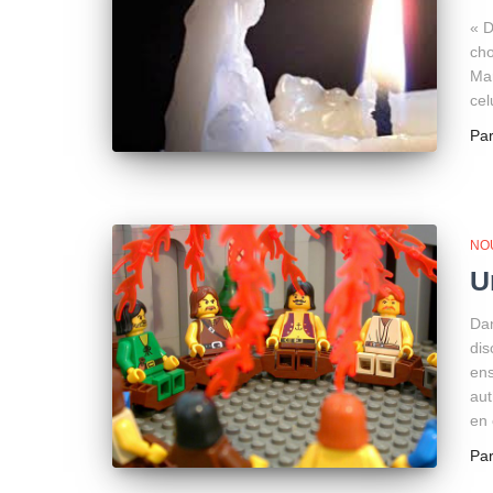
« D
cho
Mar
cel
Pa
NO
U
Dan
dis
ens
aut
en 
Pa