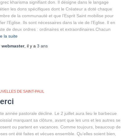
grec kharisma signifiant don. Il désigne dans le langage
étien les dons spécifiques dont le Créateur a doté chaque
bre de la communauté et que l’Esprit Saint mobilise pour
fier l’Eglise. Ils sont nécessaires dans la vie de l’Eglise. Il en
ste de deux ordres : ordinaires et extraordinaires.Chacun
re la suite
r
webmaster
, il y a
3 ans
UVELLES DE SAINT-PAUL
erci
te année pastorale décline. Le 2 juillet aura lieu le barbecue
oissial marquant sa clôture, avant que les uns et les autres se
osent ou partent en vacances. Comme toujours, beaucoup de
ses ont été faites et vécues ensemble. Qu’elles soient bien,