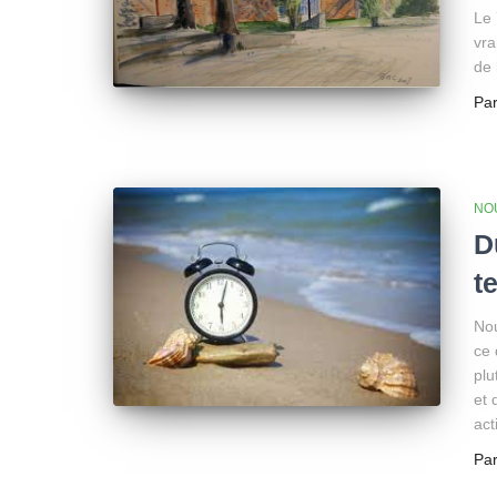
Le 
vra
de 
Pa
NO
D
t
Nou
ce 
plu
et 
act
Pa